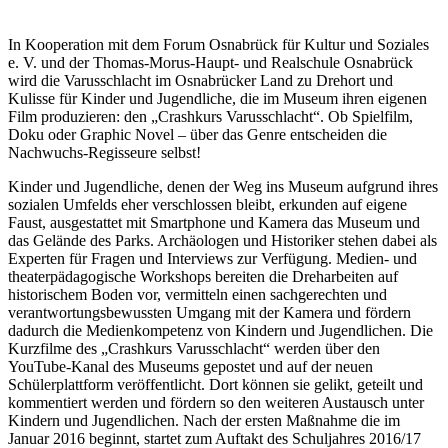
In Kooperation mit dem Forum Osnabrück für Kultur und Soziales
e. V. und der Thomas-Morus-Haupt- und Realschule Osnabrück
wird die Varusschlacht im Osnabrücker Land zu Drehort und
Kulisse für Kinder und Jugendliche, die im Museum ihren eigenen
Film produzieren: den „Crashkurs Varusschlacht“. Ob Spielfilm,
Doku oder Graphic Novel – über das Genre entscheiden die
Nachwuchs-Regisseure selbst!
Kinder und Jugendliche, denen der Weg ins Museum aufgrund ihres
sozialen Umfelds eher verschlossen bleibt, erkunden auf eigene
Faust, ausgestattet mit Smartphone und Kamera das Museum und
das Gelände des Parks. Archäologen und Historiker stehen dabei als
Experten für Fragen und Interviews zur Verfügung. Medien- und
theaterpädagogische Workshops bereiten die Dreharbeiten auf
historischem Boden vor, vermitteln einen sachgerechten und
verantwortungsbewussten Umgang mit der Kamera und fördern
dadurch die Medienkompetenz von Kindern und Jugendlichen. Die
Kurzfilme des „Crashkurs Varusschlacht“ werden über den
YouTube-Kanal des Museums gepostet und auf der neuen
Schülerplattform veröffentlicht. Dort können sie gelikt, geteilt und
kommentiert werden und fördern so den weiteren Austausch unter
Kindern und Jugendlichen. Nach der ersten Maßnahme die im
Januar 2016 beginnt, startet zum Auftakt des Schuljahres 2016/17