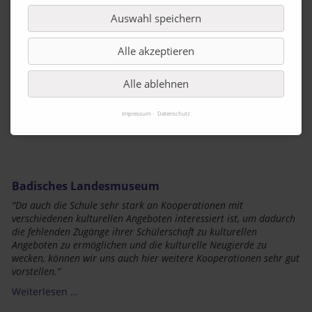
Auswahl speichern
Zielgruppe:
Kinder und Jugendliche zwischen 7 und 11 Jahren
Weitere Informationen und Kontakt:
Alle akzeptieren
Stadtmuseum Tübingen,
www.tuebingen.de/stadtmuseum
Alle ablehnen
Zurück
Impressum
Datenschutz
Badisches Landesmuseum
“Da auch die
Schule
sehr stark an Kooperationen mit
verschiedenen kulturellen Angeboten interessiert ist, um dadurch
die fehlenden Zugänge ihrer Schülerschaft zu kulturellen
Angeboten zu ermöglichen und die kulturelle Neugierde zu
wecken, können wir uns auch hier weitere Kooperationen sehr gut
vorstellen.”
Weiterlesen …