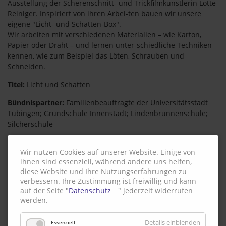
Ausstellung der Scherenschnitt- und Trickfilmkünstlerin Lotte
Reiniger. Inspiriert von ihren Arbei-ten bauen wir unsere
eigene "Licht- und Schatten-Box".
Wir arbeiten mit verschiedenen Materialien – wie Karton,
Papier oder Draht – und lernen unter-schiedliche Techniken
kennen, wie zum Beispiel das Löten, Schrauben und
Schneiden.
Titel:
Licht und Schatten
Bündnispartner:
Familienbeauftragte der Universitätsstadt
Tübingen; Grundschule Innenstadt; Lindenbrunnenschule;
Silcherschule
Ort:
Tübingen
Wir nutzen Cookies auf unserer Website. Einige von
Weitere Informationen und Kontakt:
ihnen sind essenziell, während andere uns helfen,
www.tuebingen.de/stadtmuseum
diese Website und Ihre Nutzungserfahrungen zu
verbessern. Ihre Zustimmung ist freiwillig und kann
Zurück
auf der Seite "
Datenschutz
" jederzeit widerrufen
werden.
Details einblenden
Essenziell