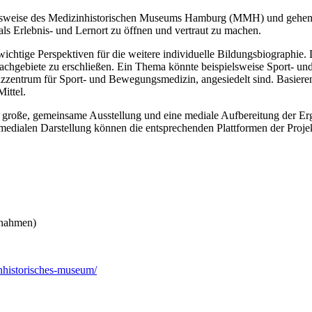
tsweise des Medizinhistorischen Museums Hamburg (MMH) und gehen dab
ls Erlebnis- und Lernort zu öffnen und vertraut zu machen.
wichtige Perspektiven für die weitere individuelle Bildungsbiographi
Fachgebiete zu erschließen. Ein Thema könnte beispielsweise Sport- u
ntrum für Sport- und Bewegungsmedizin, angesiedelt sind. Basierend
ittel.
große, gemeinsame Ausstellung und eine mediale Aufbereitung der Er
medialen Darstellung können die entsprechenden Plattformen der Proje
ßnahmen)
nhistorisches-museum/